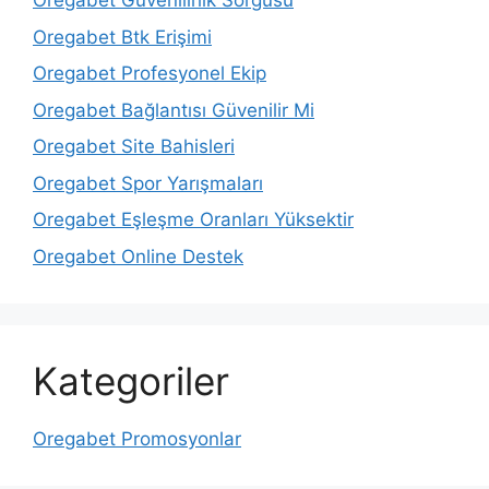
Oregabet Güvenilirlik Sorgusu
Oregabet Btk Erişimi
Oregabet Profesyonel Ekip
Oregabet Bağlantısı Güvenilir Mi
Oregabet Site Bahisleri
Oregabet Spor Yarışmaları
Oregabet Eşleşme Oranları Yüksektir
Oregabet Online Destek
Kategoriler
Oregabet Promosyonlar