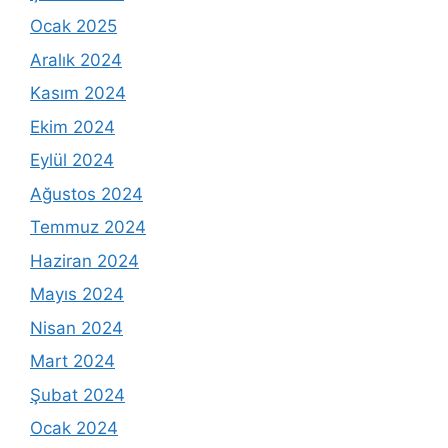
Ocak 2025
Aralık 2024
Kasım 2024
Ekim 2024
Eylül 2024
Ağustos 2024
Temmuz 2024
Haziran 2024
Mayıs 2024
Nisan 2024
Mart 2024
Şubat 2024
Ocak 2024