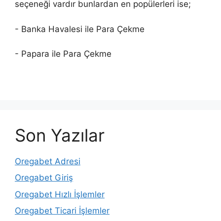
seçeneği vardır bunlardan en popülerleri ise;
- Banka Havalesi ile Para Çekme
- Papara ile Para Çekme
Son Yazılar
Oregabet Adresi
Oregabet Giriş
Oregabet Hızlı İşlemler
Oregabet Ticari İşlemler