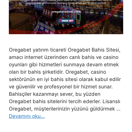
Oregabet yatırım ticareti Oregabet Bahis Sitesi,
amacı internet üzerinden canlı bahis ve casino
oyunları gibi hizmetleri sunmaya devam etmek
olan bir bahis şirketidir. Oregabet, casino
sektörünün en iyi bahis sitesi olarak kabul edilir
ve güvenilir ve profesyonel bir hizmet sunar.
Bahisçiler kazanmayı sever, bu yüzden
Oregabet bahis sitelerini tercih ederler. Lisanslı
Oregabet, müşterilerinizin yüzünü güldürmek …
Devamını oku…