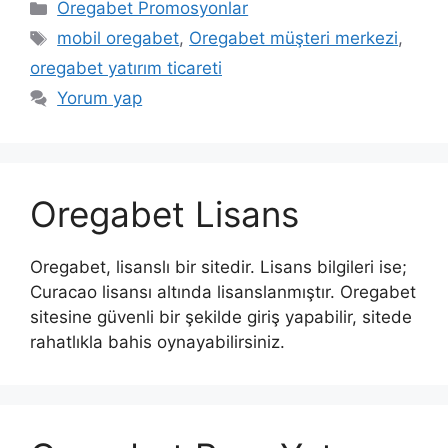
Kategoriler
Oregabet Promosyonlar
Etiketler
mobil oregabet
,
Oregabet müşteri merkezi
,
oregabet yatırım ticareti
Yorum yap
Oregabet Lisans
Oregabet, lisanslı bir sitedir. Lisans bilgileri ise;
Curacao lisansı altında lisanslanmıştır. Oregabet
sitesine güvenli bir şekilde giriş yapabilir, sitede
rahatlıkla bahis oynayabilirsiniz.