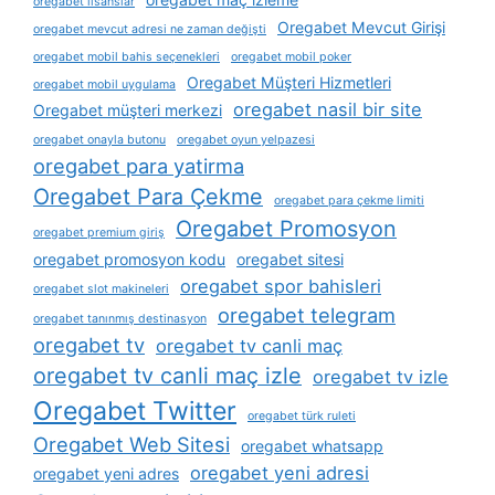
oregabet lisanslar
Oregabet Mevcut Girişi
oregabet mevcut adresi ne zaman değişti
oregabet mobil bahis seçenekleri
oregabet mobil poker
Oregabet Müşteri Hizmetleri
oregabet mobil uygulama
oregabet nasil bir site
Oregabet müşteri merkezi
oregabet onayla butonu
oregabet oyun yelpazesi
oregabet para yatirma
Oregabet Para Çekme
oregabet para çekme limiti
Oregabet Promosyon
oregabet premium giriş
oregabet promosyon kodu
oregabet sitesi
oregabet spor bahisleri
oregabet slot makineleri
oregabet telegram
oregabet tanınmış destinasyon
oregabet tv
oregabet tv canli maç
oregabet tv canli maç izle
oregabet tv izle
Oregabet Twitter
oregabet türk ruleti
Oregabet Web Sitesi
oregabet whatsapp
oregabet yeni adresi
oregabet yeni adres