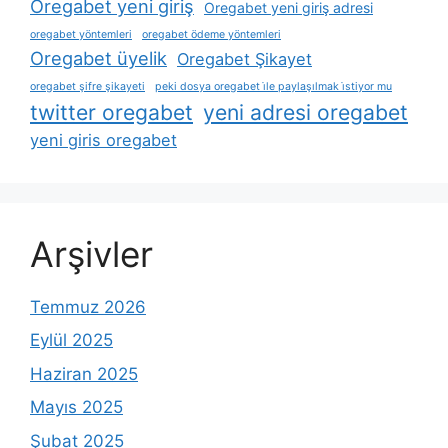
Oregabet yeni giriş
Oregabet yeni giriş adresi
oregabet yöntemleri
oregabet ödeme yöntemleri
Oregabet üyelik
Oregabet Şikayet
oregabet şifre şikayeti
peki dosya oregabet i̇le paylaşılmak i̇stiyor mu
twitter oregabet
yeni adresi oregabet
yeni giris oregabet
Arşivler
Temmuz 2026
Eylül 2025
Haziran 2025
Mayıs 2025
Şubat 2025