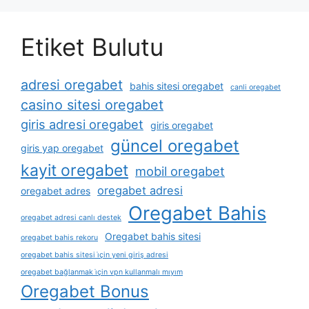
Etiket Bulutu
adresi oregabet
bahis sitesi oregabet
canli oregabet
casino sitesi oregabet
giris adresi oregabet
giris oregabet
güncel oregabet
giris yap oregabet
kayit oregabet
mobil oregabet
oregabet adresi
oregabet adres
Oregabet Bahis
oregabet adresi canlı destek
Oregabet bahis sitesi
oregabet bahis rekoru
oregabet bahis sitesi i̇çin yeni giriş adresi
oregabet bağlanmak i̇çin vpn kullanmalı mıyım
Oregabet Bonus