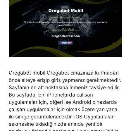
Oregabet mobil Oregabet cihazınıza kurmadan
önce siteye erişip giriş yapmanız gerekmektedir.
Sayfanın en alt noktasına inmeniz tavsiye edilir.
Bu sayfada, biri iPhonelarda çalışan
uygulamalar için, diğeri ise Android cihazlarda
çalışan uygulamalar için olmak üzere yan yana
iki simge görüntülenecektir. iOS Uygulamaları
sekmesine tıkladığınızda anında yeni bir