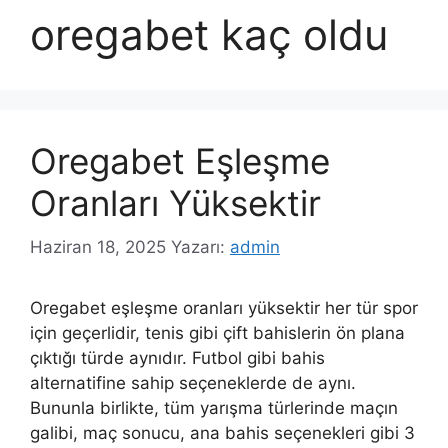
oregabet kaç oldu
Oregabet Eşleşme
Oranları Yüksektir
Haziran 18, 2025
Yazarı:
admin
Oregabet eşleşme oranları yüksektir her tür spor
için geçerlidir, tenis gibi çift bahislerin ön plana
çıktığı türde aynıdır. Futbol gibi bahis
alternatifine sahip seçeneklerde de aynı.
Bununla birlikte, tüm yarışma türlerinde maçın
galibi, maç sonucu, ana bahis seçenekleri gibi 3