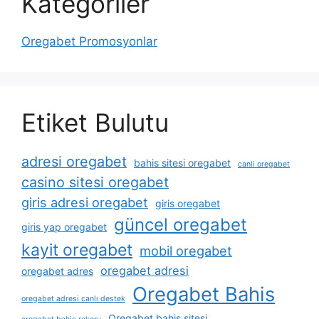
Kategoriler
Oregabet Promosyonlar
Etiket Bulutu
adresi oregabet
bahis sitesi oregabet
canli oregabet
casino sitesi oregabet
giris adresi oregabet
giris oregabet
güncel oregabet
giris yap oregabet
kayit oregabet
mobil oregabet
oregabet adresi
oregabet adres
Oregabet Bahis
oregabet adresi canlı destek
Oregabet bahis sitesi