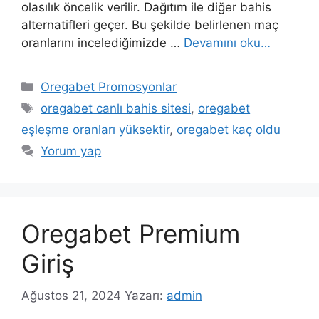
olasılık öncelik verilir. Dağıtım ile diğer bahis
alternatifleri geçer. Bu şekilde belirlenen maç
oranlarını incelediğimizde …
Devamını oku…
Kategoriler
Oregabet Promosyonlar
Etiketler
oregabet canlı bahis sitesi
,
oregabet
eşleşme oranları yüksektir
,
oregabet kaç oldu
Yorum yap
Oregabet Premium
Giriş
Ağustos 21, 2024
Yazarı:
admin