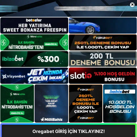
×
Oregabet GİRİŞ İÇİN TIKLAYINIZ!