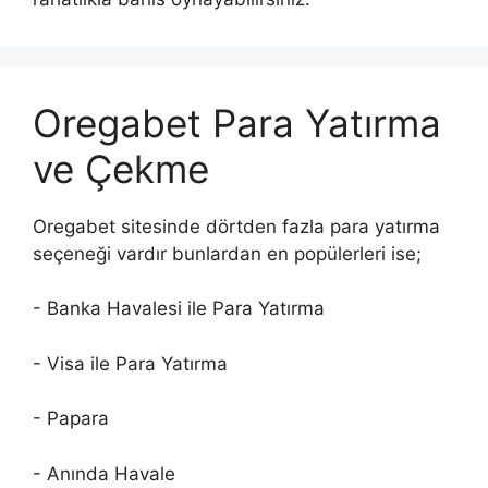
Oregabet Para Yatırma
ve Çekme
Oregabet sitesinde dörtden fazla para yatırma
seçeneği vardır bunlardan en popülerleri ise;
- Banka Havalesi ile Para Yatırma
- Visa ile Para Yatırma
- Papara
- Anında Havale