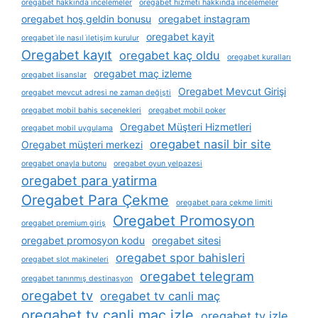
oregabet hakkında i̇ncelemeler
oregabet hizmeti hakkında incelemeler
oregabet hoş geldin bonusu
oregabet instagram
oregabet kayit
oregabet i̇le nasıl i̇letişim kurulur
Oregabet kayıt
oregabet kaç oldu
oregabet kuralları
oregabet maç izleme
oregabet lisanslar
Oregabet Mevcut Girişi
oregabet mevcut adresi ne zaman değişti
oregabet mobil bahis seçenekleri
oregabet mobil poker
Oregabet Müşteri Hizmetleri
oregabet mobil uygulama
oregabet nasil bir site
Oregabet müşteri merkezi
oregabet onayla butonu
oregabet oyun yelpazesi
oregabet para yatirma
Oregabet Para Çekme
oregabet para çekme limiti
Oregabet Promosyon
oregabet premium giriş
oregabet promosyon kodu
oregabet sitesi
oregabet spor bahisleri
oregabet slot makineleri
oregabet telegram
oregabet tanınmış destinasyon
oregabet tv
oregabet tv canli maç
oregabet tv canli maç izle
oregabet tv izle