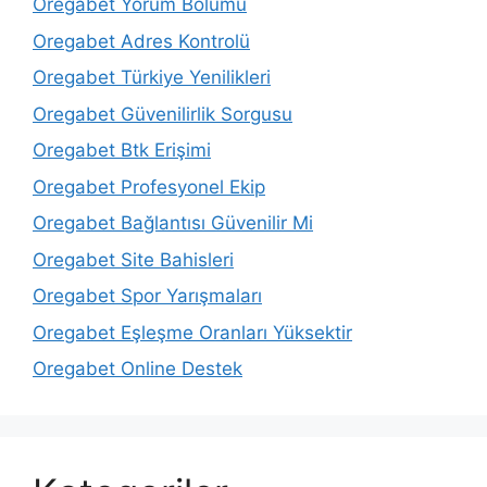
Oregabet Yorum Bölümü
Oregabet Adres Kontrolü
Oregabet Türkiye Yenilikleri
Oregabet Güvenilirlik Sorgusu
Oregabet Btk Erişimi
Oregabet Profesyonel Ekip
Oregabet Bağlantısı Güvenilir Mi
Oregabet Site Bahisleri
Oregabet Spor Yarışmaları
Oregabet Eşleşme Oranları Yüksektir
Oregabet Online Destek