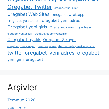
Oregabet Twitter
oregabet türk ruleti
Oregabet Web Sitesi
oregabet whatsapp
oregabet yeni adresi
oregabet yeni adres
Oregabet yeni giriş
Oregabet yeni giriş adresi
oregabet yöntemleri
oregabet ödeme yöntemleri
Oregabet üyelik
Oregabet Şikayet
oregabet şifre şikayeti
peki dosya oregabet i̇le paylaşılmak i̇stiyor mu
twitter oregabet
yeni adresi oregabet
yeni giris oregabet
Arşivler
Temmuz 2026
Eylül 2025