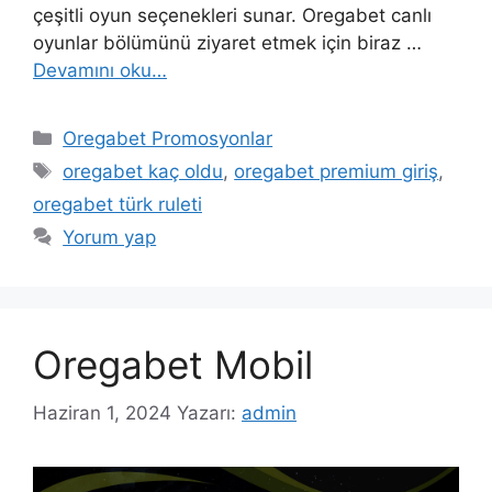
çeşitli oyun seçenekleri sunar. Oregabet canlı
oyunlar bölümünü ziyaret etmek için biraz …
Devamını oku…
Kategoriler
Oregabet Promosyonlar
Etiketler
oregabet kaç oldu
,
oregabet premium giriş
,
oregabet türk ruleti
Yorum yap
Oregabet Mobil
Haziran 1, 2024
Yazarı:
admin