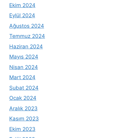
Ekim 2024
Eylül 2024
Ağustos 2024
Temmuz 2024
Haziran 2024
Mayıs 2024
Nisan 2024
Mart 2024
Şubat 2024
Ocak 2024
Aralık 2023
Kasım 2023
Ekim 2023