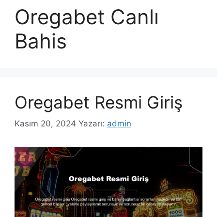
Oregabet Canlı
Bahis
Oregabet Resmi Giriş
Kasım 20, 2024
Yazarı:
admin