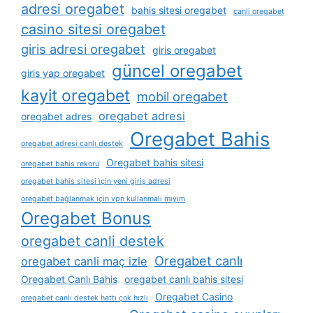
adresi oregabet
bahis sitesi oregabet
canli oregabet
casino sitesi oregabet
giris adresi oregabet
giris oregabet
güncel oregabet
giris yap oregabet
kayit oregabet
mobil oregabet
oregabet adresi
oregabet adres
Oregabet Bahis
oregabet adresi canlı destek
Oregabet bahis sitesi
oregabet bahis rekoru
oregabet bahis sitesi i̇çin yeni giriş adresi
oregabet bağlanmak i̇çin vpn kullanmalı mıyım
Oregabet Bonus
oregabet canli destek
Oregabet canlı
oregabet canli maç izle
Oregabet Canlı Bahis
oregabet canlı bahis sitesi
Oregabet Casino
oregabet canlı destek hattı çok hızlı