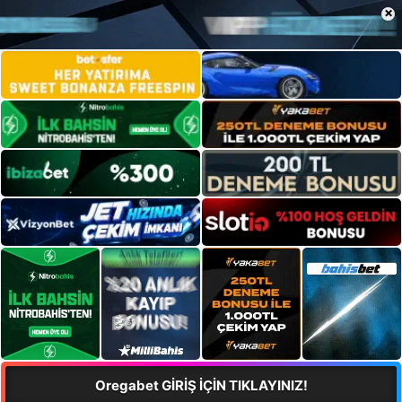
×
Oregabet GİRİŞ İÇİN TIKLAYINIZ!