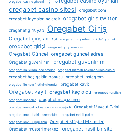
Oregabet casino oyunları
oregabet casino güvenilirliği
oregabet casino sitesi
oregabet com
oregabet giris twitter
oregabet faydaları nelerdir
Oregabet Giriş
oregabet giris yap
Oregabet giriş adresi
oregabet giriş adresinizi değiştirmek
oregabet girişi
oregabet giriş sorunları
Oregabet Güncel
oregabet güncel adresi
oregabet güvenlir mi
Oregabet güvenilir mi
oregabet hakkında i̇ncelemeler
oregabet hizmeti hakkında incelemeler
oregabet hoş geldin bonusu
oregabet instagram
oregabet kayit
oregabet i̇le nasıl i̇letişim kurulur
Oregabet kayıt
oregabet kaç oldu
oregabet kuralları
oregabet maç izleme
oregabet lisanslar
Oregabet Mevcut Girişi
oregabet mevcut adresi ne zaman değişti
oregabet mobil bahis seçenekleri
oregabet mobil poker
Oregabet Müşteri Hizmetleri
oregabet mobil uygulama
oregabet nasil bir site
Oregabet müşteri merkezi