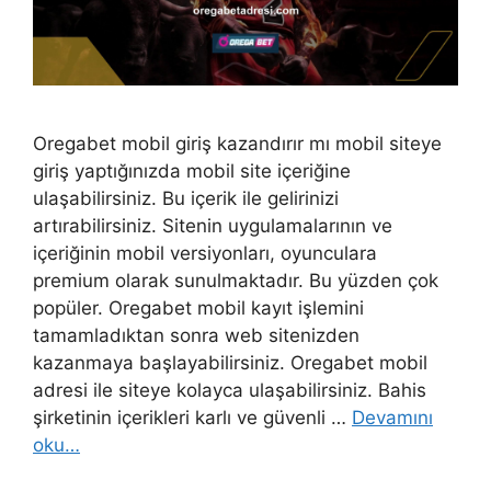
Oregabet mobil giriş kazandırır mı mobil siteye
giriş yaptığınızda mobil site içeriğine
ulaşabilirsiniz. Bu içerik ile gelirinizi
artırabilirsiniz. Sitenin uygulamalarının ve
içeriğinin mobil versiyonları, oyunculara
premium olarak sunulmaktadır. Bu yüzden çok
popüler. Oregabet mobil kayıt işlemini
tamamladıktan sonra web sitenizden
kazanmaya başlayabilirsiniz. Oregabet mobil
adresi ile siteye kolayca ulaşabilirsiniz. Bahis
şirketinin içerikleri karlı ve güvenli …
Devamını
oku…