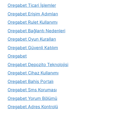
Oregabet Ticari İşlemler
Oregabet Erişim Adımları
Oregabet Rulet Kullanımı
Oregabet Bağlantı Nedenleri
Oregabet Oyun Kuralları
Oregabet Güvenli Katılım
Oregabet
Oregabet Depozito Teknolojisi
Oregabet Cihaz Kullanımı
Oregabet Bahis Portalı
Oregabet Sms Koruması
Oregabet Yorum Bölümü
Oregabet Adres Kontrolü