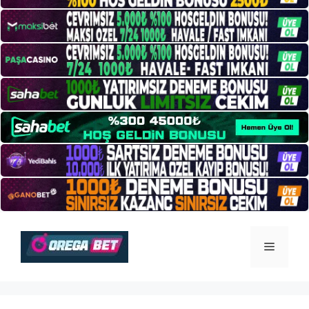
İçeriğe
atla
Menü