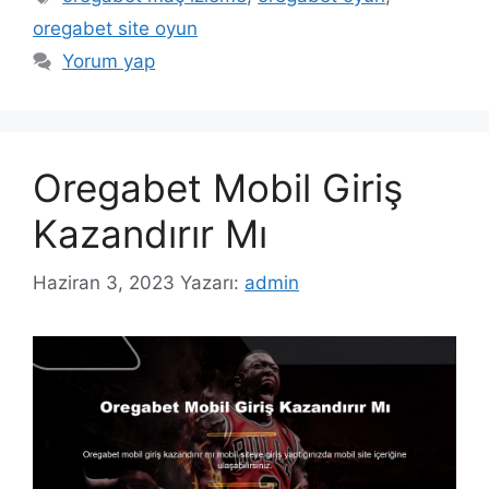
oregabet site oyun
Yorum yap
Oregabet Mobil Giriş
Kazandırır Mı
Haziran 3, 2023
Yazarı:
admin