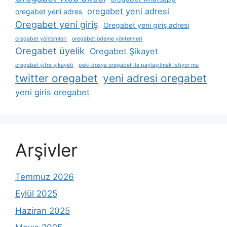
oregabet yeni adresi
oregabet yeni adres
Oregabet yeni giriş
Oregabet yeni giriş adresi
oregabet yöntemleri
oregabet ödeme yöntemleri
Oregabet üyelik
Oregabet Şikayet
oregabet şifre şikayeti
peki dosya oregabet i̇le paylaşılmak i̇stiyor mu
twitter oregabet
yeni adresi oregabet
yeni giris oregabet
Arşivler
Temmuz 2026
Eylül 2025
Haziran 2025