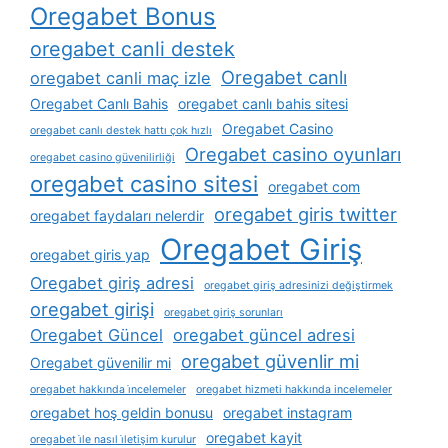
Oregabet Bonus
oregabet canli destek
Oregabet canlı
oregabet canli maç izle
Oregabet Canlı Bahis
oregabet canlı bahis sitesi
Oregabet Casino
oregabet canlı destek hattı çok hızlı
Oregabet casino oyunları
oregabet casino güvenilirliği
oregabet casino sitesi
oregabet com
oregabet giris twitter
oregabet faydaları nelerdir
Oregabet Giriş
oregabet giris yap
Oregabet giriş adresi
oregabet giriş adresinizi değiştirmek
oregabet girişi
oregabet giriş sorunları
Oregabet Güncel
oregabet güncel adresi
oregabet güvenlir mi
Oregabet güvenilir mi
oregabet hakkında i̇ncelemeler
oregabet hizmeti hakkında incelemeler
oregabet hoş geldin bonusu
oregabet instagram
oregabet kayit
oregabet i̇le nasıl i̇letişim kurulur