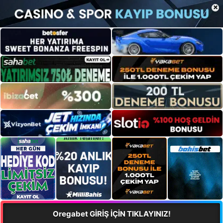
×
Oregabet GİRİŞ İÇİN TIKLAYINIZ!