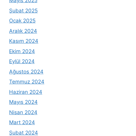
Mayıs 2025
Şubat 2025
Ocak 2025
Aralık 2024
Kasım 2024
Ekim 2024
Eylül 2024
Ağustos 2024
Temmuz 2024
Haziran 2024
Mayıs 2024
Nisan 2024
Mart 2024
Şubat 2024