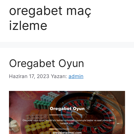
oregabet maç
izleme
Oregabet Oyun
Haziran 17, 2023
Yazarı:
admin