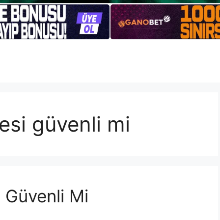
esi güvenli mi
 Güvenli Mi