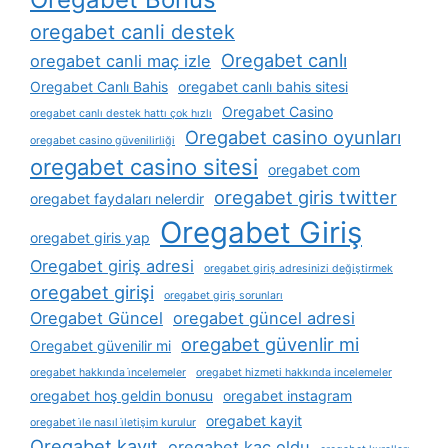
oregabet canli destek
Oregabet canlı
oregabet canli maç izle
Oregabet Canlı Bahis
oregabet canlı bahis sitesi
Oregabet Casino
oregabet canlı destek hattı çok hızlı
Oregabet casino oyunları
oregabet casino güvenilirliği
oregabet casino sitesi
oregabet com
oregabet giris twitter
oregabet faydaları nelerdir
Oregabet Giriş
oregabet giris yap
Oregabet giriş adresi
oregabet giriş adresinizi değiştirmek
oregabet girişi
oregabet giriş sorunları
Oregabet Güncel
oregabet güncel adresi
oregabet güvenlir mi
Oregabet güvenilir mi
oregabet hakkında i̇ncelemeler
oregabet hizmeti hakkında incelemeler
oregabet hoş geldin bonusu
oregabet instagram
oregabet kayit
oregabet i̇le nasıl i̇letişim kurulur
Oregabet kayıt
oregabet kaç oldu