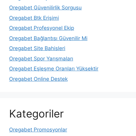
Oregabet Güvenilirlik Sorgusu
Oregabet Btk Erişimi
Oregabet Profesyonel Ekip
Oregabet Bağlantısı Güvenilir Mi
Oregabet Site Bahisleri
Oregabet Spor Yarışmaları
Oregabet Eşleşme Oranları Yüksektir
Oregabet Online Destek
Kategoriler
Oregabet Promosyonlar