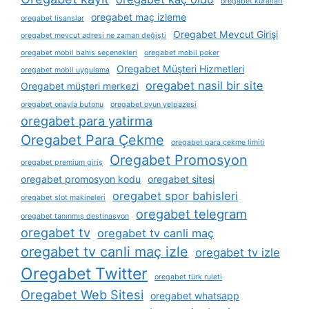
oregabet kuralları
oregabet maç izleme
oregabet lisanslar
Oregabet Mevcut Girişi
oregabet mevcut adresi ne zaman değişti
oregabet mobil bahis seçenekleri
oregabet mobil poker
Oregabet Müşteri Hizmetleri
oregabet mobil uygulama
oregabet nasil bir site
Oregabet müşteri merkezi
oregabet onayla butonu
oregabet oyun yelpazesi
oregabet para yatirma
Oregabet Para Çekme
oregabet para çekme limiti
Oregabet Promosyon
oregabet premium giriş
oregabet promosyon kodu
oregabet sitesi
oregabet spor bahisleri
oregabet slot makineleri
oregabet telegram
oregabet tanınmış destinasyon
oregabet tv
oregabet tv canli maç
oregabet tv canli maç izle
oregabet tv izle
Oregabet Twitter
oregabet türk ruleti
Oregabet Web Sitesi
oregabet whatsapp