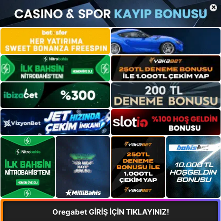
×
Oregabet GİRİŞ İÇİN TIKLAYINIZ!