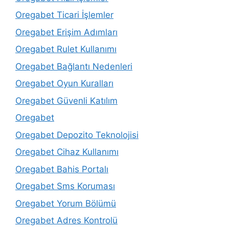
Oregabet Ticari İşlemler
Oregabet Erişim Adımları
Oregabet Rulet Kullanımı
Oregabet Bağlantı Nedenleri
Oregabet Oyun Kuralları
Oregabet Güvenli Katılım
Oregabet
Oregabet Depozito Teknolojisi
Oregabet Cihaz Kullanımı
Oregabet Bahis Portalı
Oregabet Sms Koruması
Oregabet Yorum Bölümü
Oregabet Adres Kontrolü