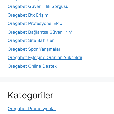
Oregabet Güvenilirlik Sorgusu
Oregabet Btk Erişimi
Oregabet Profesyonel Ekip
Oregabet Bağlantısı Güvenilir Mi
Oregabet Site Bahisleri
Oregabet Spor Yarışmaları
Oregabet Eşleşme Oranları Yüksektir
Oregabet Online Destek
Kategoriler
Oregabet Promosyonlar