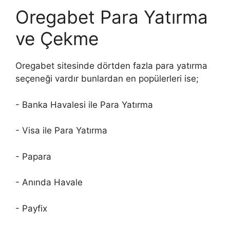
Oregabet Para Yatırma
ve Çekme
Oregabet sitesinde dörtden fazla para yatırma
seçeneği vardır bunlardan en popülerleri ise;
- Banka Havalesi ile Para Yatırma
- Visa ile Para Yatırma
- Papara
- Anında Havale
- Payfix