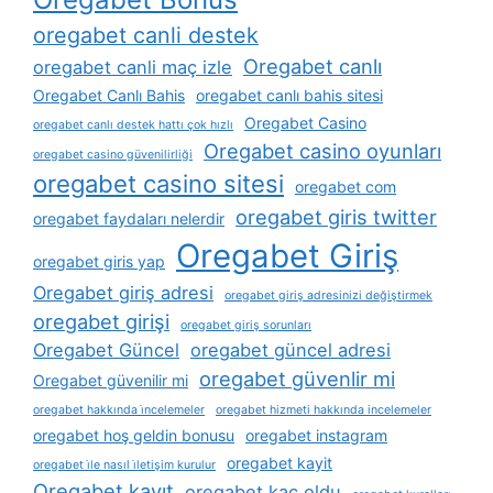
oregabet canli destek
Oregabet canlı
oregabet canli maç izle
Oregabet Canlı Bahis
oregabet canlı bahis sitesi
Oregabet Casino
oregabet canlı destek hattı çok hızlı
Oregabet casino oyunları
oregabet casino güvenilirliği
oregabet casino sitesi
oregabet com
oregabet giris twitter
oregabet faydaları nelerdir
Oregabet Giriş
oregabet giris yap
Oregabet giriş adresi
oregabet giriş adresinizi değiştirmek
oregabet girişi
oregabet giriş sorunları
Oregabet Güncel
oregabet güncel adresi
oregabet güvenlir mi
Oregabet güvenilir mi
oregabet hakkında i̇ncelemeler
oregabet hizmeti hakkında incelemeler
oregabet hoş geldin bonusu
oregabet instagram
oregabet kayit
oregabet i̇le nasıl i̇letişim kurulur
Oregabet kayıt
oregabet kaç oldu