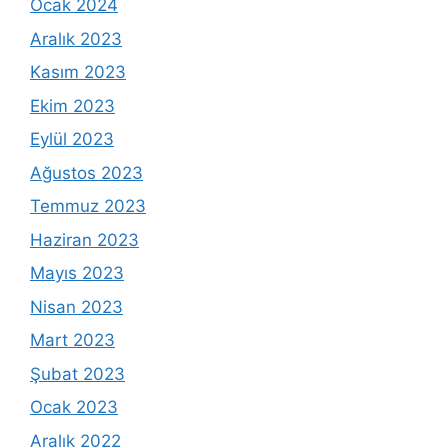
Ocak 2024
Aralık 2023
Kasım 2023
Ekim 2023
Eylül 2023
Ağustos 2023
Temmuz 2023
Haziran 2023
Mayıs 2023
Nisan 2023
Mart 2023
Şubat 2023
Ocak 2023
Aralık 2022