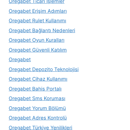
Oregabet Ticari İşlemler
Oregabet Erişim Adımları
Oregabet Rulet Kullanımı
Oregabet Bağlantı Nedenleri
Oregabet Oyun Kuralları
Oregabet Güvenli Katılım
Oregabet
Oregabet Depozito Teknolojisi
Oregabet Cihaz Kullanımı
Oregabet Bahis Portalı
Oregabet Sms Koruması
Oregabet Yorum Bölümü
Oregabet Adres Kontrolü
Oregabet Türkiye Yenilikleri