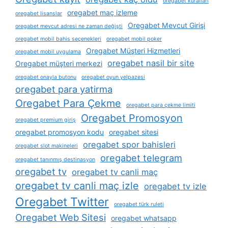
oregabet kuralları
oregabet maç izleme
oregabet lisanslar
Oregabet Mevcut Girişi
oregabet mevcut adresi ne zaman değişti
oregabet mobil bahis seçenekleri
oregabet mobil poker
Oregabet Müşteri Hizmetleri
oregabet mobil uygulama
oregabet nasil bir site
Oregabet müşteri merkezi
oregabet onayla butonu
oregabet oyun yelpazesi
oregabet para yatirma
Oregabet Para Çekme
oregabet para çekme limiti
Oregabet Promosyon
oregabet premium giriş
oregabet promosyon kodu
oregabet sitesi
oregabet spor bahisleri
oregabet slot makineleri
oregabet telegram
oregabet tanınmış destinasyon
oregabet tv
oregabet tv canli maç
oregabet tv canli maç izle
oregabet tv izle
Oregabet Twitter
oregabet türk ruleti
Oregabet Web Sitesi
oregabet whatsapp