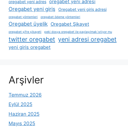
oregabet yeni adresi
oregabet yeni adres
Oregabet yeni giriş
Oregabet yeni giriş adresi
oregabet yöntemleri
oregabet ödeme yöntemleri
Oregabet üyelik
Oregabet Şikayet
oregabet şifre şikayeti
peki dosya oregabet i̇le paylaşılmak i̇stiyor mu
twitter oregabet
yeni adresi oregabet
yeni giris oregabet
Arşivler
Temmuz 2026
Eylül 2025
Haziran 2025
Mayıs 2025