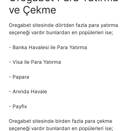
ve Çekme
Oregabet sitesinde dörtden fazla para yatırma
seçeneği vardır bunlardan en popülerleri ise;
- Banka Havalesi ile Para Yatırma
- Visa ile Para Yatırma
- Papara
- Anında Havale
- Payfix
Oregabet sitesinde birden fazla para çekme
seçeneği vardır bunlardan en popülerleri ise;