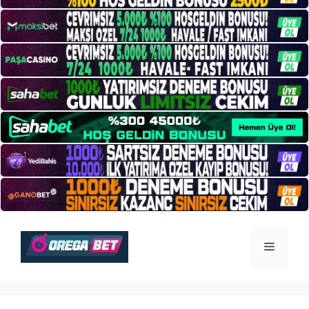
İçeriğe
atla
Menü