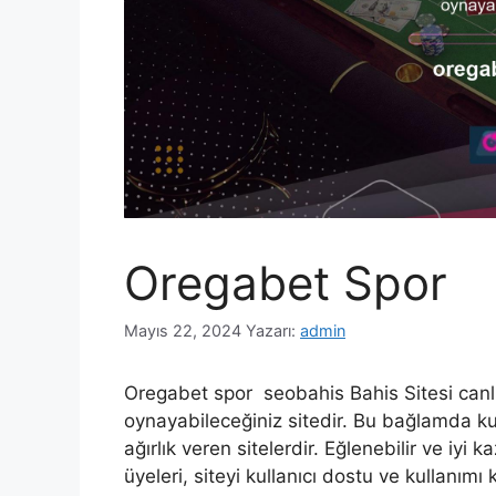
Oregabet Spor
Mayıs 22, 2024
Yazarı:
admin
Oregabet spor seobahis Bahis Sitesi canlı
oynayabileceğiniz sitedir. Bu bağlamda kul
ağırlık veren sitelerdir. Eğlenebilir ve iyi 
üyeleri, siteyi kullanıcı dostu ve kullanımı 