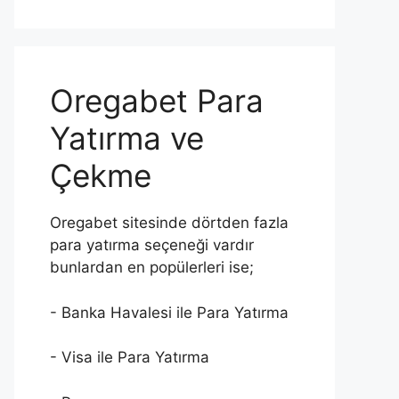
Oregabet Para
Yatırma ve
Çekme
Oregabet sitesinde dörtden fazla
para yatırma seçeneği vardır
bunlardan en popülerleri ise;
- Banka Havalesi ile Para Yatırma
- Visa ile Para Yatırma