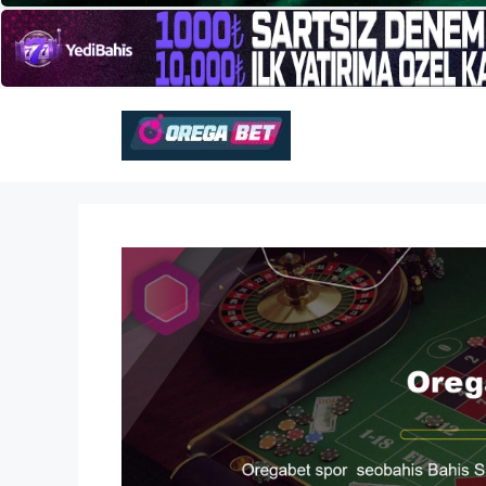
İçeriğe
atla