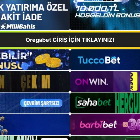
Oregabet GİRİŞ İÇİN TIKLAYINIZ!