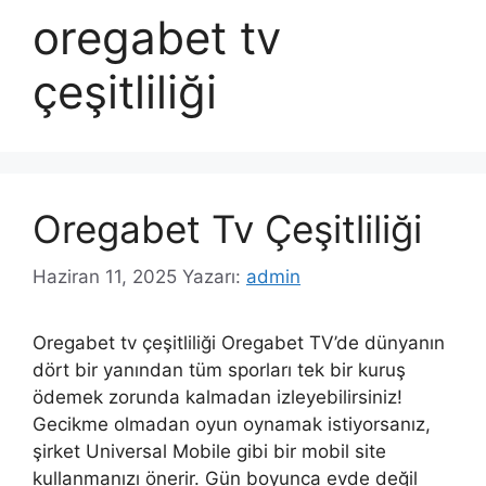
oregabet tv
çeşitliliği
Oregabet Tv Çeşitliliği
Haziran 11, 2025
Yazarı:
admin
Oregabet tv çeşitliliği Oregabet TV’de dünyanın
dört bir yanından tüm sporları tek bir kuruş
ödemek zorunda kalmadan izleyebilirsiniz!
Gecikme olmadan oyun oynamak istiyorsanız,
şirket Universal Mobile gibi bir mobil site
kullanmanızı önerir. Gün boyunca evde değil