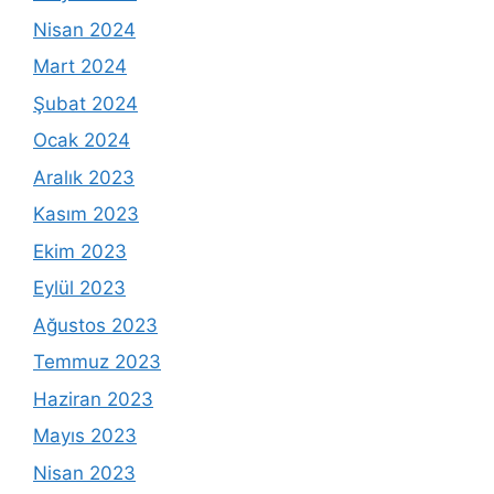
Nisan 2024
Mart 2024
Şubat 2024
Ocak 2024
Aralık 2023
Kasım 2023
Ekim 2023
Eylül 2023
Ağustos 2023
Temmuz 2023
Haziran 2023
Mayıs 2023
Nisan 2023