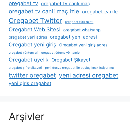
oregabet tv
oregabet tv canli maç
oregabet tv canli maç izle
oregabet tv izle
Oregabet Twitter
oregabet türk ruleti
Oregabet Web Sitesi
oregabet whatsapp
oregabet yeni adresi
oregabet yeni adres
Oregabet yeni giriş
Oregabet yeni giriş adresi
oregabet yöntemleri
oregabet ödeme yöntemleri
Oregabet üyelik
Oregabet Şikayet
oregabet şifre şikayeti
peki dosya oregabet i̇le paylaşılmak i̇stiyor mu
twitter oregabet
yeni adresi oregabet
yeni giris oregabet
Arşivler