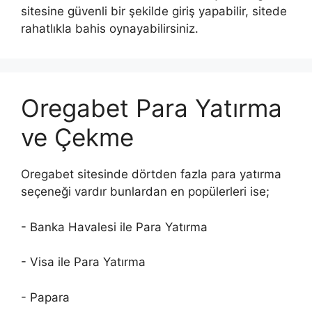
sitesine güvenli bir şekilde giriş yapabilir, sitede
rahatlıkla bahis oynayabilirsiniz.
Oregabet Para Yatırma
ve Çekme
Oregabet sitesinde dörtden fazla para yatırma
seçeneği vardır bunlardan en popülerleri ise;
- Banka Havalesi ile Para Yatırma
- Visa ile Para Yatırma
- Papara