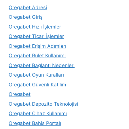
Oregabet Adresi
Oregabet Giriş
Oregabet Hızlı İşlemler
Oregabet Ticari İşlemler
Oregabet Erişim Adımları
Oregabet Rulet Kullanımı
Oregabet Bağlantı Nedenleri
Oregabet Oyun Kuralları
Oregabet Güvenli Katılım
Oregabet
Oregabet Depozito Teknolojisi
Oregabet Cihaz Kullanımı
Oregabet Bahis Portalı