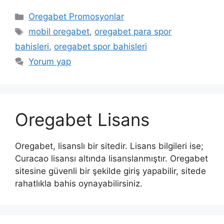
Kategoriler
Oregabet Promosyonlar
Etiketler
mobil oregabet
,
oregabet para spor
bahisleri
,
oregabet spor bahisleri
Yorum yap
Oregabet Lisans
Oregabet, lisanslı bir sitedir. Lisans bilgileri ise;
Curacao lisansı altında lisanslanmıştır. Oregabet
sitesine güvenli bir şekilde giriş yapabilir, sitede
rahatlıkla bahis oynayabilirsiniz.