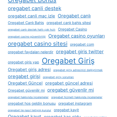
oregabet canli destek
Oregabet canlı
oregabet canli maç izle
Oregabet Canlı Bahis
oregabet canlı bahis sitesi
Oregabet Casino
oregabet canlı destek hattı çok hızlı
Oregabet casino oyunları
oregabet casino güvenilirliği
oregabet casino sitesi
oregabet com
oregabet giris twitter
oregabet faydaları nelerdir
Oregabet Giriş
oregabet giris yap
Oregabet giriş adresi
oregabet giriş adresinizi değiştirmek
oregabet girişi
oregabet giriş sorunları
Oregabet Güncel
oregabet güncel adresi
oregabet güvenlir mi
Oregabet güvenilir mi
oregabet hakkında i̇ncelemeler
oregabet hizmeti hakkında incelemeler
oregabet hoş geldin bonusu
oregabet instagram
oregabet kayit
oregabet i̇le nasıl i̇letişim kurulur
Oregabet kayıt
oregabet kaç oldu