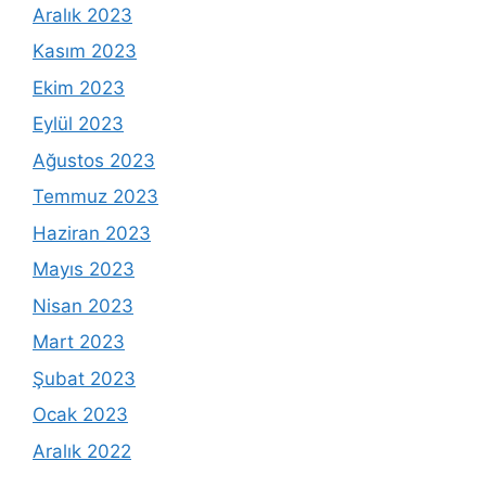
Aralık 2023
Kasım 2023
Ekim 2023
Eylül 2023
Ağustos 2023
Temmuz 2023
Haziran 2023
Mayıs 2023
Nisan 2023
Mart 2023
Şubat 2023
Ocak 2023
Aralık 2022