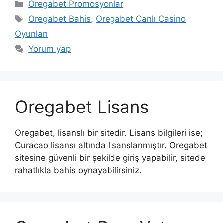
Kategoriler
Oregabet Promosyonlar
Etiketler
Oregabet Bahis
,
Oregabet Canlı Casino
Oyunları
Yorum yap
Oregabet Lisans
Oregabet, lisanslı bir sitedir. Lisans bilgileri ise;
Curacao lisansı altında lisanslanmıştır. Oregabet
sitesine güvenli bir şekilde giriş yapabilir, sitede
rahatlıkla bahis oynayabilirsiniz.