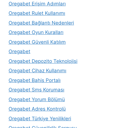
Oregabet Erişim Adımları
Oregabet Rulet Kullanımı
Oregabet Bağlantı Nedenleri
Oregabet Oyun Kuralları
Oregabet Güvenli Katılım
Oregabet
Oregabet Depozito Teknolojisi
Oregabet Cihaz Kullanımı
Oregabet Bahis Portalı
Oregabet Sms Koruması
Oregabet Yorum Bölümü
Oregabet Adres Kontrolü
Oregabet Türkiye Yenilikleri