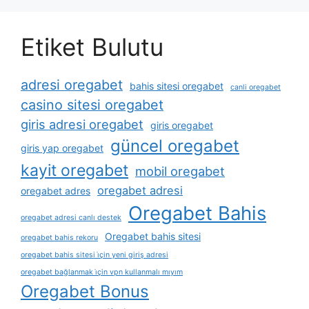
Etiket Bulutu
adresi oregabet
bahis sitesi oregabet
canli oregabet
casino sitesi oregabet
giris adresi oregabet
giris oregabet
güncel oregabet
giris yap oregabet
kayit oregabet
mobil oregabet
oregabet adresi
oregabet adres
Oregabet Bahis
oregabet adresi canlı destek
Oregabet bahis sitesi
oregabet bahis rekoru
oregabet bahis sitesi i̇çin yeni giriş adresi
oregabet bağlanmak i̇çin vpn kullanmalı mıyım
Oregabet Bonus