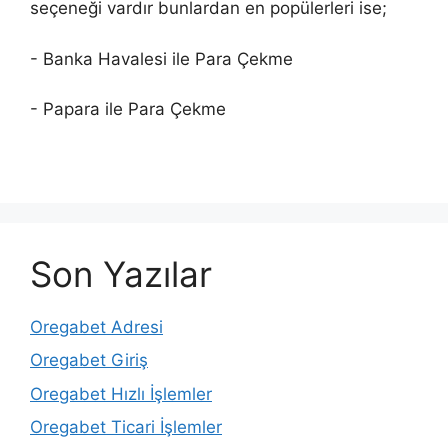
seçeneği vardır bunlardan en popülerleri ise;
- Banka Havalesi ile Para Çekme
- Papara ile Para Çekme
Son Yazılar
Oregabet Adresi
Oregabet Giriş
Oregabet Hızlı İşlemler
Oregabet Ticari İşlemler